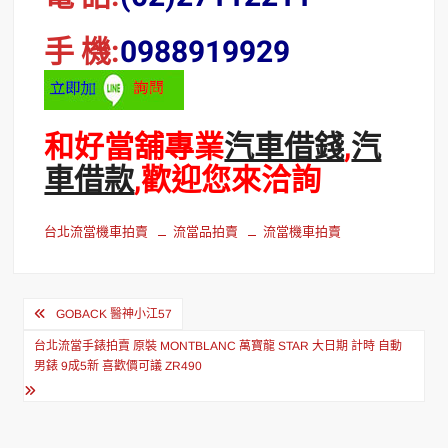
手 機:
0988919929
和好當舖專業
汽車借錢
,
汽
車借款
,歡迎您來洽詢
台北流當機車拍賣
流當品拍賣
流當機車拍賣
文
GOBACK 醫神小江57
章
台北流當手錶拍賣 原裝 MONTBLANC 萬寶龍 STAR 大日期 計時 自動
導
男錶 9成5新 喜歡價可議 ZR490
覽