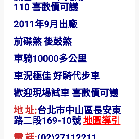
110 喜歡價可議
2011年9月出廠
前碟煞 後鼓煞
車騎10000多公里
車況極佳 好騎代步車
歡迎現場試車 喜歡價可議
地 址:
台北市中山區長安東
路二段169-10號
地圖導引
電 話:
(02)27112211