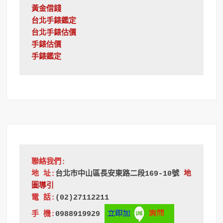
黃金借錢
台北手錶鑑定
台北手錶估價
手錶估價
手錶鑑定
聯絡我們:
地 址:
台北市中山區長安東路二段169-10號
地
圖導引
電 話:
(02)27112211
手 機:
0988919929 