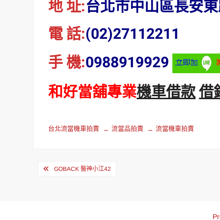
地 址:
台北市中山區長安東路
電 話:
(02)27112211
手 機:
0988919929
和好當舖專業
機車借款
借
台北流當機車拍賣
流當品拍賣
流當機車拍賣
文
GOBACK 醫神小江42
章
導
覽
Pr