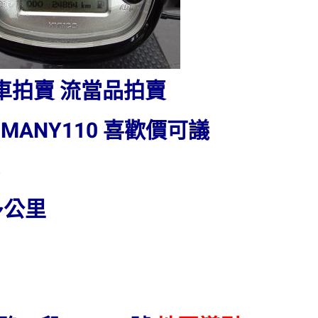
車拍賣 流當品拍賣
陽 MANY110 喜歡價可議
牌
多公里