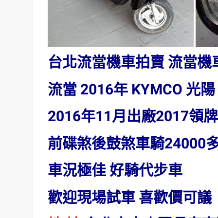
台北流當機車拍賣 流當機
流當 2016年 KYMCO 光
2016年11月出廠2017領
前碟煞後鼓煞車騎24000
車況極佳 好騎代步車
歡迎現場試車 喜歡價可議