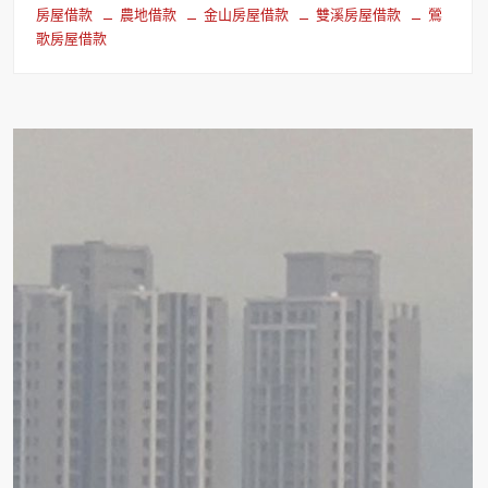
房屋借款
農地借款
金山房屋借款
雙溪房屋借款
鶯
歌房屋借款