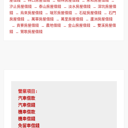
屋借錢
林口房屋借錢
樹林房屋借錢
永和房屋借錢
汐止房屋借錢
泰山房屋借錢
淡水房屋借錢
深坑房屋借
錢
烏來房屋借錢
瑞芳房屋借錢
石碇房屋借錢
石門
房屋借錢
萬華房屋借錢
萬里房屋借錢
蘆洲房屋借錢
貢寮房屋借錢
農地借錢
金山房屋借錢
雙溪房屋借
錢
鶯歌房屋借錢
營業項目:
汽車借款
汽車借錢
機車借款
機車借錢
免留車借錢