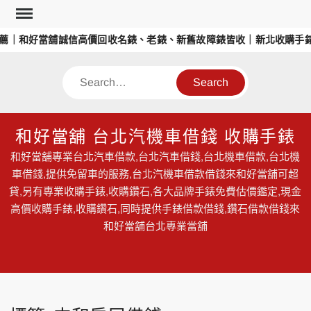
Skip
to
薦｜和好當舖誠信高價回收名錶、老錶、新舊故障錶皆收｜新北收購手錶
content
Search
和好當舖 台北汽機車借錢 收購手錶
和好當舖專業台北汽車借款,台北汽車借錢,台北機車借款,台北機
車借錢,提供免留車的服務,台北汽機車借款借錢來和好當舖可超
貸,另有專業收購手錶,收購鑽石,各大品牌手錶免費估價鑑定,現金
高價收購手錶,收購鑽石,同時提供手錶借款借錢,鑽石借款借錢來
和好當舖台北專業當舖