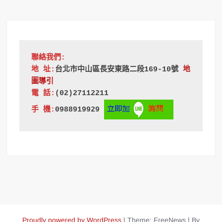
聯絡我們:
地 址:
台北市中山區長安東路二段169-10號
地
圖導引
電 話:
(02)27112211
手 機:
0988919929 
Proudly powered by WordPress
|
Theme: FreeNews
|
By