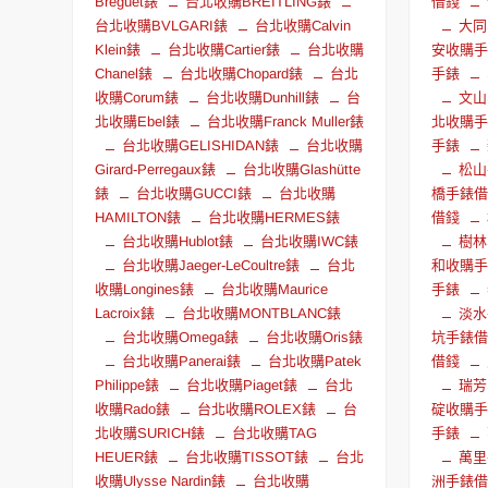
Breguet錶
台北收購BREITLING錶
借錢
台北收購BVLGARI錶
台北收購Calvin
大同
Klein錶
台北收購Cartier錶
台北收購
安收購
Chanel錶
台北收購Chopard錶
台北
手錶
收購Corum錶
台北收購Dunhill錶
台
文山
北收購Ebel錶
台北收購Franck Muller錶
北收購
台北收購GELISHIDAN錶
台北收購
手錶
Girard-Perregaux錶
台北收購Glashütte
松山
錶
台北收購GUCCI錶
台北收購
橋手錶
HAMILTON錶
台北收購HERMES錶
借錢
台北收購Hublot錶
台北收購IWC錶
樹林
台北收購Jaeger-LeCoultre錶
台北
和收購
收購Longines錶
台北收購Maurice
手錶
Lacroix錶
台北收購MONTBLANC錶
淡水
台北收購Omega錶
台北收購Oris錶
坑手錶
台北收購Panerai錶
台北收購Patek
借錢
Philippe錶
台北收購Piaget錶
台北
瑞芳
收購Rado錶
台北收購ROLEX錶
台
碇收購
北收購SURICH錶
台北收購TAG
手錶
HEUER錶
台北收購TISSOT錶
台北
萬里
收購Ulysse Nardin錶
台北收購
洲手錶