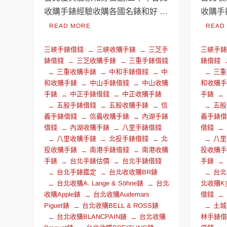
收購手錶經驗收購各國名錶和好 …
收購手
READ MORE
READ
三峽手錶借錢
三峽收購手錶
三芝手
三峽手
錶借錢
三芝收購手錶
三重手錶借錢
錶借錢
三重收購手錶
中和手錶借錢
中
三重
和收購手錶
中山手錶借錢
中山收購
和收購
手錶
中正手錶借錢
中正收購手錶
手錶
五股手錶借錢
五股收購手錶
信
五股
義手錶借錢
信義收購手錶
內湖手錶
義手錶
借錢
內湖收購手錶
八里手錶借錢
借錢
八里收購手錶
北投手錶借錢
北
八里
投收購手錶
南港手錶借錢
南港收購
投收購
手錶
台北手錶估價
台北手錶借錢
手錶
台北手錶鑑定
台北收收購BR錶
台北
台北收購A. Lange & Söhne錶
台北
北收購K
收購Apple錶
台北收購Audemars
借錢
Piguet錶
台北收購BELL & ROSS錶
土城
台北收購BLANCPAIN錶
台北收購
林手錶