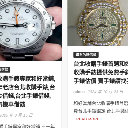
鑽石名錶借款
台北收購手錶首選和
錶借款
收購手錶提供免費手
收購手錶專家和好當舖,
手錶估價 賣手錶請找
年老店台北收購手錶,台
admin
2024 年 10 月 23 日
金借錢,台北手錶借錢,
汽機車借錢
和好當舖台北收購手錶首
費台北手錶鑑定,台北手錶估
2025 年 3 月 15 日
READ MORE
購手錶專家和好當舖,三十年