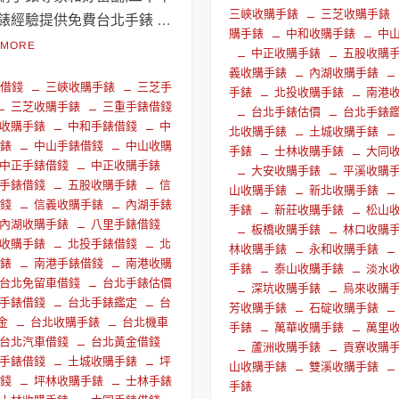
三峽收購手錶
三芝收購手錶
錶經驗提供免費台北手錶 …
購手錶
中和收購手錶
中
 MORE
中正收購手錶
五股收購
義收購手錶
內湖收購手錶
錶借錢
三峽收購手錶
三芝手
手錶
北投收購手錶
南港
三芝收購手錶
三重手錶借錢
台北手錶估價
台北手錶
收購手錶
中和手錶借錢
中
北收購手錶
土城收購手錶
手錶
中山手錶借錢
中山收購
手錶
士林收購手錶
大同
中正手錶借錢
中正收購手錶
大安收購手錶
平溪收購
手錶借錢
五股收購手錶
信
山收購手錶
新北收購手錶
借錢
信義收購手錶
內湖手錶
手錶
新莊收購手錶
松山
內湖收購手錶
八里手錶借錢
板橋收購手錶
林口收購
收購手錶
北投手錶借錢
北
林收購手錶
永和收購手錶
手錶
南港手錶借錢
南港收購
手錶
泰山收購手錶
淡水
台北免留車借錢
台北手錶估價
深坑收購手錶
烏來收購
手錶借錢
台北手錶鑑定
台
芳收購手錶
石碇收購手錶
金
台北收購手錶
台北機車
手錶
萬華收購手錶
萬里
台北汽車借錢
台北黃金借錢
蘆洲收購手錶
貢寮收購
手錶借錢
土城收購手錶
坪
山收購手錶
雙溪收購手錶
借錢
坪林收購手錶
士林手錶
手錶