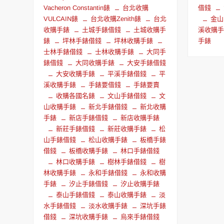
Vacheron Constantin錶
台北收購
借錢
VULCAIN錶
台北收購Zenith錶
台北
金山
收購手錶
土城手錶借錢
土城收購手
溪收購
錶
坪林手錶借錢
坪林收購手錶
手錶
士林手錶借錢
士林收購手錶
大同手
錶借錢
大同收購手錶
大安手錶借錢
大安收購手錶
平溪手錶借錢
平
溪收購手錶
手錶要借錢
手錶要賣
收購各國名錶
文山手錶借錢
文
山收購手錶
新北手錶借錢
新北收購
手錶
新店手錶借錢
新店收購手錶
新莊手錶借錢
新莊收購手錶
松
山手錶借錢
松山收購手錶
板橋手錶
借錢
板橋收購手錶
林口手錶借錢
林口收購手錶
樹林手錶借錢
樹
林收購手錶
永和手錶借錢
永和收購
手錶
汐止手錶借錢
汐止收購手錶
泰山手錶借錢
泰山收購手錶
淡
水手錶借錢
淡水收購手錶
深坑手錶
借錢
深坑收購手錶
烏來手錶借錢