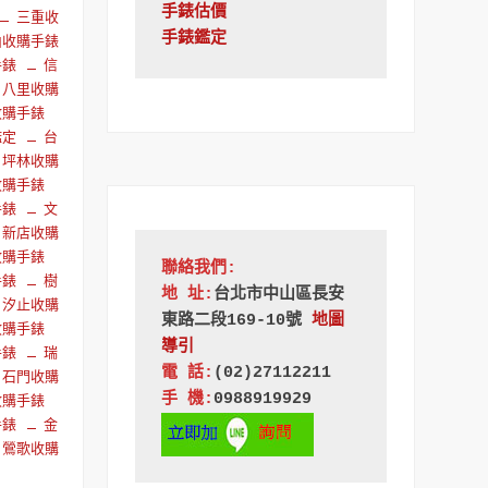
手錶估價
三重收
手錶鑑定
山收購手錶
手錶
信
八里收購
收購手錶
鑑定
台
坪林收購
收購手錶
手錶
文
新店收購
收購手錶
聯絡我們:
手錶
樹
地 址:
台北市中山區長安
汐止收購
東路二段169-10號
地圖
收購手錶
導引
手錶
瑞
電 話:
(02)27112211
石門收購
手 機:
0988919929 
收購手錶
手錶
金
鶯歌收購