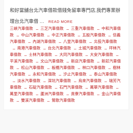
和好當舖台北汽車借款借錢免留車專門店,我們專業辦
理台北汽車借 …
READ MORE
三峽汽車借款
三芝汽車借款
三重汽車借款
中和汽車借
款
中山汽車借款
中正汽車借款
五股汽車借款
信義
汽車借款
內湖汽車借款
八里汽車借款
北投汽車借款
南港汽車借款
台北汽車借款
土城汽車借款
坪林汽
車借款
士林汽車借款
大同汽車借款
大安汽車借款
平溪汽車借款
文山汽車借款
新店汽車借款
新莊汽車借
款
松山汽車借款
板橋汽車借款
林口汽車借款
樹林
汽車借款
永和汽車借款
汐止汽車借款
泰山汽車借款
淡水汽車借款
深坑汽車借款
烏來汽車借款
瑞芳汽
車借款
石碇汽車借款
石門汽車借款
萬華汽車借款
萬里汽車借款
蘆洲汽車借款
貢寮汽車借款
金山汽車借
款
雙溪汽車借款
鶯歌汽車借款