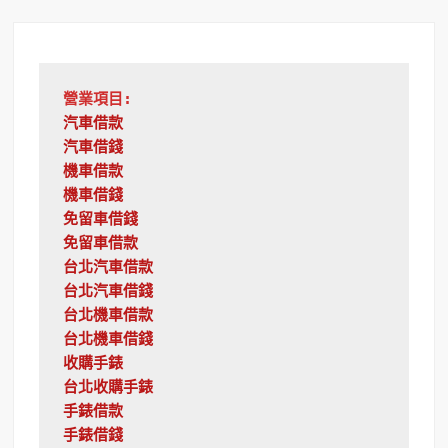
營業項目:
汽車借款
汽車借錢
機車借款
機車借錢
免留車借錢
免留車借款
台北汽車借款
台北汽車借錢
台北機車借款
台北機車借錢
收購手錶
台北收購手錶
手錶借款
手錶借錢