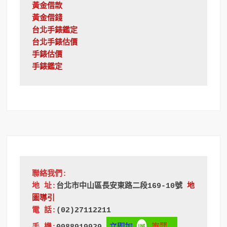
黃金借款
黃金借錢
台北手錶鑑定
台北手錶估價
手錶估價
手錶鑑定
聯絡我們:
地 址:
台北市中山區長安東路二段169-10號
地
圖導引
電 話:
(02)27112211