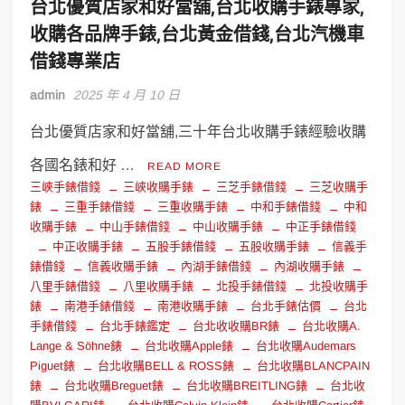
台北優質店家和好當舖,台北收購手錶專家,
收購各品牌手錶,台北黃金借錢,台北汽機車
借錢專業店
admin
2025 年 4 月 10 日
台北優質店家和好當舖,三十年台北收購手錶經驗收購
各國名錶和好 …
READ MORE
三峽手錶借錢
三峽收購手錶
三芝手錶借錢
三芝收購手
錶
三重手錶借錢
三重收購手錶
中和手錶借錢
中和
收購手錶
中山手錶借錢
中山收購手錶
中正手錶借錢
中正收購手錶
五股手錶借錢
五股收購手錶
信義手
錶借錢
信義收購手錶
內湖手錶借錢
內湖收購手錶
八里手錶借錢
八里收購手錶
北投手錶借錢
北投收購手
錶
南港手錶借錢
南港收購手錶
台北手錶估價
台北
手錶借錢
台北手錶鑑定
台北收收購BR錶
台北收購A.
Lange & Söhne錶
台北收購Apple錶
台北收購Audemars
Piguet錶
台北收購BELL & ROSS錶
台北收購BLANCPAIN
錶
台北收購Breguet錶
台北收購BREITLING錶
台北收