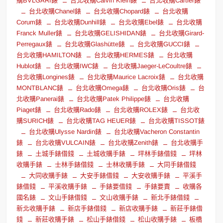
購BVLGARI錶
台北收購Calvin Klein錶
台北收購Cartier錶
台北收購Chanel錶
台北收購Chopard錶
台北收購
Corum錶
台北收購Dunhill錶
台北收購Ebel錶
台北收購
Franck Muller錶
台北收購GELISHIDAN錶
台北收購Girard-
Perregaux錶
台北收購Glashütte錶
台北收購GUCCI錶
台北收購HAMILTON錶
台北收購HERMES錶
台北收購
Hublot錶
台北收購IWC錶
台北收購Jaeger-LeCoultre錶
台北收購Longines錶
台北收購Maurice Lacroix錶
台北收購
MONTBLANC錶
台北收購Omega錶
台北收購Oris錶
台
北收購Panerai錶
台北收購Patek Philippe錶
台北收購
Piaget錶
台北收購Rado錶
台北收購ROLEX錶
台北收
購SURICH錶
台北收購TAG HEUER錶
台北收購TISSOT錶
台北收購Ulysse Nardin錶
台北收購Vacheron Constantin
錶
台北收購VULCAIN錶
台北收購Zenith錶
台北收購手
錶
土城手錶借錢
土城收購手錶
坪林手錶借錢
坪林
收購手錶
士林手錶借錢
士林收購手錶
大同手錶借錢
大同收購手錶
大安手錶借錢
大安收購手錶
平溪手
錶借錢
平溪收購手錶
手錶要借錢
手錶要賣
收購各
國名錶
文山手錶借錢
文山收購手錶
新北手錶借錢
新北收購手錶
新店手錶借錢
新店收購手錶
新莊手錶借
錢
新莊收購手錶
松山手錶借錢
松山收購手錶
板橋