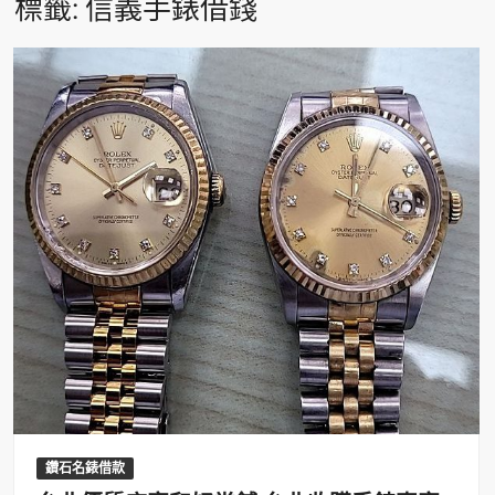
標籤:
信義手錶借錢
鑽石名錶借款