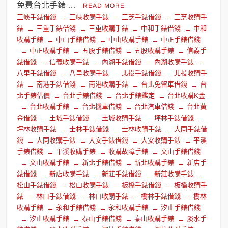
免費台北手錶 …
READ MORE
三峽手錶借錢
三峽收購手錶
三芝手錶借錢
三芝收購手
錶
三重手錶借錢
三重收購手錶
中和手錶借錢
中和
收購手錶
中山手錶借錢
中山收購手錶
中正手錶借錢
中正收購手錶
五股手錶借錢
五股收購手錶
信義手
錶借錢
信義收購手錶
內湖手錶借錢
內湖收購手錶
八里手錶借錢
八里收購手錶
北投手錶借錢
北投收購手
錶
南港手錶借錢
南港收購手錶
台北免留車借錢
台
北手錶估價
台北手錶借錢
台北手錶鑑定
台北收購K金
台北收購手錶
台北機車借錢
台北汽車借錢
台北黃
金借錢
土城手錶借錢
土城收購手錶
坪林手錶借錢
坪林收購手錶
士林手錶借錢
士林收購手錶
大同手錶借
錢
大同收購手錶
大安手錶借錢
大安收購手錶
平溪
手錶借錢
平溪收購手錶
收購故障手錶
文山手錶借錢
文山收購手錶
新北手錶借錢
新北收購手錶
新店手
錶借錢
新店收購手錶
新莊手錶借錢
新莊收購手錶
松山手錶借錢
松山收購手錶
板橋手錶借錢
板橋收購手
錶
林口手錶借錢
林口收購手錶
樹林手錶借錢
樹林
收購手錶
永和手錶借錢
永和收購手錶
汐止手錶借錢
汐止收購手錶
泰山手錶借錢
泰山收購手錶
淡水手