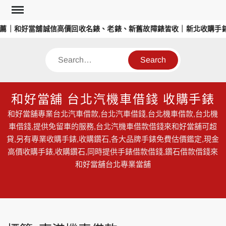
Skip
to
薦｜和好當舖誠信高價回收名錶、老錶、新舊故障錶皆收｜新北收購手錶
content
Search
和好當舖 台北汽機車借錢 收購手錶
和好當舖專業台北汽車借款,台北汽車借錢,台北機車借款,台北機
車借錢,提供免留車的服務,台北汽機車借款借錢來和好當舖可超
貸,另有專業收購手錶,收購鑽石,各大品牌手錶免費估價鑑定,現金
高價收購手錶,收購鑽石,同時提供手錶借款借錢,鑽石借款借錢來
和好當舖台北專業當舖