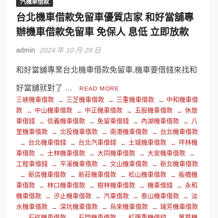
汽機車借款
台北機車借款免留車優質店家 和好當舖專
辦機車借款免留車 免保人 息低 立即放款
admin
2024 年 10 月 29 日
和好當舖專業台北機車借款免留車,機車要借錢來找和
好當舖就對了 …
READ MORE
三峽機車借款
三芝機車借款
三重機車借款
中和機車借
款
中山機車借款
中正機車借款
五股機車借款
休旅
車借錢
信義機車借款
免留車借錢
內湖機車借款
八
里機車借款
北投機車借款
南港機車借款
台北機車借款
台北機車借錢
台北汽車借錢
土城機車借款
坪林機
車借款
士林機車借款
大同機車借款
大安機車借款
工程車借錢
平溪機車借款
文山機車借款
新北機車借款
新店機車借款
新莊機車借款
松山機車借款
板橋機
車借款
林口機車借款
樹林機車借款
機車借錢
永和
機車借款
汐止機車借款
汽車借款
泰山機車借款
淡
水機車借款
深坑機車借款
烏來機車借款
瑞芳機車借款
石碇機車借款
石門機車借款
紅牌重機借錢
萬華機