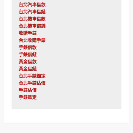
台北汽車借款
台北汽車借錢
台北機車借款
台北機車借錢
收購手錶
台北收購手錶
手錶借款
手錶借錢
黃金借款
黃金借錢
台北手錶鑑定
台北手錶估價
手錶估價
手錶鑑定