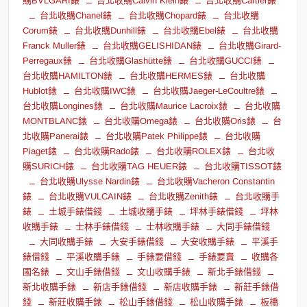
購BVLGARI錶
台北收購Calvin Klein錶
台北收購Cartier錶
台北收購Chanel錶
台北收購Chopard錶
台北收購
Corum錶
台北收購Dunhill錶
台北收購Ebel錶
台北收購
Franck Muller錶
台北收購GELISHIDAN錶
台北收購Girard-
Perregaux錶
台北收購Glashütte錶
台北收購GUCCI錶
台北收購HAMILTON錶
台北收購HERMES錶
台北收購
Hublot錶
台北收購IWC錶
台北收購Jaeger-LeCoultre錶
台北收購Longines錶
台北收購Maurice Lacroix錶
台北收購
MONTBLANC錶
台北收購Omega錶
台北收購Oris錶
台
北收購Panerai錶
台北收購Patek Philippe錶
台北收購
Piaget錶
台北收購Rado錶
台北收購ROLEX錶
台北收
購SURICH錶
台北收購TAG HEUER錶
台北收購TISSOT錶
台北收購Ulysse Nardin錶
台北收購Vacheron Constantin
錶
台北收購VULCAIN錶
台北收購Zenith錶
台北收購手
錶
土城手錶借錢
土城收購手錶
坪林手錶借錢
坪林
收購手錶
士林手錶借錢
士林收購手錶
大同手錶借錢
大同收購手錶
大安手錶借錢
大安收購手錶
平溪手
錶借錢
平溪收購手錶
手錶要借錢
手錶要賣
收購各
國名錶
文山手錶借錢
文山收購手錶
新北手錶借錢
新北收購手錶
新店手錶借錢
新店收購手錶
新莊手錶借
錢
新莊收購手錶
松山手錶借錢
松山收購手錶
板橋