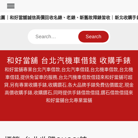
Skip
to
薦｜和好當舖誠信高價回收名錶、老錶、新舊故障錶皆收｜新北收購手
content
Search
和好當舖 台北汽機車借錢 收購手錶
和好當舖專業台北汽車借款,台北汽車借錢,台北機車借款,台北機
車借錢,提供免留車的服務,台北汽機車借款借錢來和好當舖可超
貸,另有專業收購手錶,收購鑽石,各大品牌手錶免費估價鑑定,現金
高價收購手錶,收購鑽石,同時提供手錶借款借錢,鑽石借款借錢來
和好當舖台北專業當舖