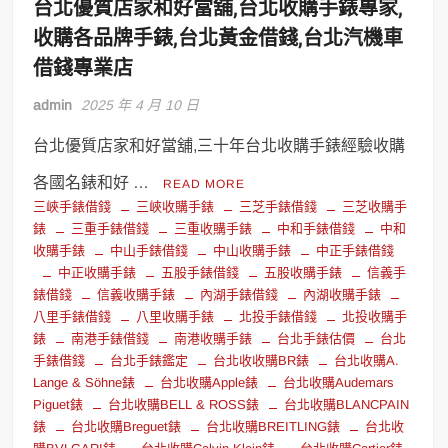
台北優質店家和好當舖,台北收購手錶專家,
收購各品牌手錶,台北黃金借錢,台北汽機車
借錢專業店
admin
2025 年 4 月 10 日
台北優質店家和好當舖,三十年台北收購手錶經驗收購
各國名錶和好 …
READ MORE
三峽手錶借錢
三峽收購手錶
三芝手錶借錢
三芝收購手
錶
三重手錶借錢
三重收購手錶
中和手錶借錢
中和
收購手錶
中山手錶借錢
中山收購手錶
中正手錶借錢
中正收購手錶
五股手錶借錢
五股收購手錶
信義手
錶借錢
信義收購手錶
內湖手錶借錢
內湖收購手錶
八里手錶借錢
八里收購手錶
北投手錶借錢
北投收購手
錶
南港手錶借錢
南港收購手錶
台北手錶估價
台北
手錶借錢
台北手錶鑑定
台北收收購BR錶
台北收購A.
Lange & Söhne錶
台北收購Apple錶
台北收購Audemars
Piguet錶
台北收購BELL & ROSS錶
台北收購BLANCPAIN
錶
台北收購Breguet錶
台北收購BREITLING錶
台北收