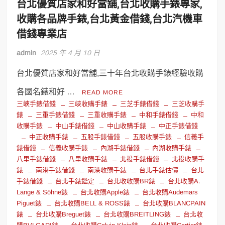
台北優質店家和好當舖,台北收購手錶專家,
收購各品牌手錶,台北黃金借錢,台北汽機車
借錢專業店
admin
2025 年 4 月 10 日
台北優質店家和好當舖,三十年台北收購手錶經驗收購
各國名錶和好 …
READ MORE
三峽手錶借錢
三峽收購手錶
三芝手錶借錢
三芝收購手
錶
三重手錶借錢
三重收購手錶
中和手錶借錢
中和
收購手錶
中山手錶借錢
中山收購手錶
中正手錶借錢
中正收購手錶
五股手錶借錢
五股收購手錶
信義手
錶借錢
信義收購手錶
內湖手錶借錢
內湖收購手錶
八里手錶借錢
八里收購手錶
北投手錶借錢
北投收購手
錶
南港手錶借錢
南港收購手錶
台北手錶估價
台北
手錶借錢
台北手錶鑑定
台北收收購BR錶
台北收購A.
Lange & Söhne錶
台北收購Apple錶
台北收購Audemars
Piguet錶
台北收購BELL & ROSS錶
台北收購BLANCPAIN
錶
台北收購Breguet錶
台北收購BREITLING錶
台北收