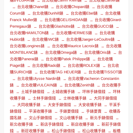
購BVLGARI錶
台北收購Calvin Klein錶
台北收購Cartier錶
台北收購Chanel錶
台北收購Chopard錶
台北收購
Corum錶
台北收購Dunhill錶
台北收購Ebel錶
台北收購
Franck Muller錶
台北收購GELISHIDAN錶
台北收購Girard-
Perregaux錶
台北收購Glashütte錶
台北收購GUCCI錶
台北收購HAMILTON錶
台北收購HERMES錶
台北收購
Hublot錶
台北收購IWC錶
台北收購Jaeger-LeCoultre錶
台北收購Longines錶
台北收購Maurice Lacroix錶
台北收購
MONTBLANC錶
台北收購Omega錶
台北收購Oris錶
台
北收購Panerai錶
台北收購Patek Philippe錶
台北收購
Piaget錶
台北收購Rado錶
台北收購ROLEX錶
台北收
購SURICH錶
台北收購TAG HEUER錶
台北收購TISSOT錶
台北收購Ulysse Nardin錶
台北收購Vacheron Constantin
錶
台北收購VULCAIN錶
台北收購Zenith錶
台北收購手
錶
土城手錶借錢
土城收購手錶
坪林手錶借錢
坪林
收購手錶
士林手錶借錢
士林收購手錶
大同手錶借錢
大同收購手錶
大安手錶借錢
大安收購手錶
平溪手
錶借錢
平溪收購手錶
手錶要借錢
手錶要賣
收購各
國名錶
文山手錶借錢
文山收購手錶
新北手錶借錢
新北收購手錶
新店手錶借錢
新店收購手錶
新莊手錶借
錢
新莊收購手錶
松山手錶借錢
松山收購手錶
板橋