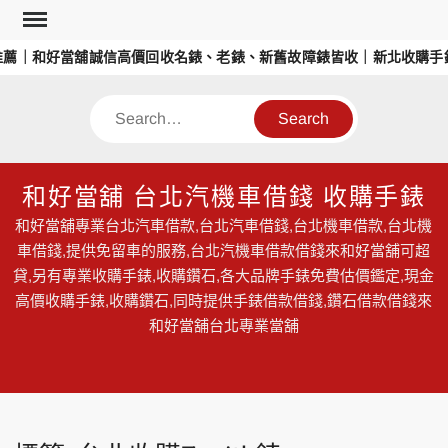
Skip
to
薦｜和好當舖誠信高價回收名錶、老錶、新舊故障錶皆收｜新北收購手
content
Search
和好當舖 台北汽機車借錢 收購手錶
和好當舖專業台北汽車借款,台北汽車借錢,台北機車借款,台北機
車借錢,提供免留車的服務,台北汽機車借款借錢來和好當舖可超
貸,另有專業收購手錶,收購鑽石,各大品牌手錶免費估價鑑定,現金
高價收購手錶,收購鑽石,同時提供手錶借款借錢,鑽石借款借錢來
和好當舖台北專業當舖