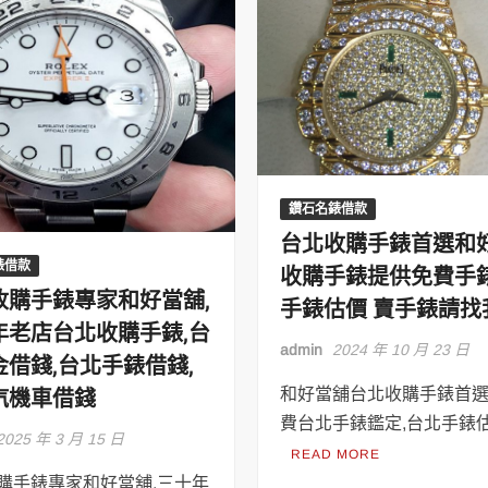
鑽石名錶借款
台北收購手錶首選和
錶借款
收購手錶提供免費手
收購手錶專家和好當舖,
手錶估價 賣手錶請找
年老店台北收購手錶,台
admin
2024 年 10 月 23 日
金借錢,台北手錶借錢,
汽機車借錢
和好當舖台北收購手錶首
費台北手錶鑑定,台北手錶估
2025 年 3 月 15 日
READ MORE
購手錶專家和好當舖,三十年