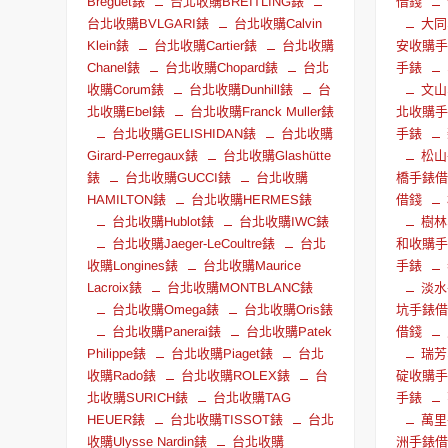
Breguet錶
台北收購BREITLING錶
借錢
台北收購BVLGARI錶
台北收購Calvin
大同
Klein錶
台北收購Cartier錶
台北收購
安收購
Chanel錶
台北收購Chopard錶
台北
手錶
收購Corum錶
台北收購Dunhill錶
台
文山
北收購Ebel錶
台北收購Franck Muller錶
北收購
台北收購GELISHIDAN錶
台北收購
手錶
Girard-Perregaux錶
台北收購Glashütte
松山
錶
台北收購GUCCI錶
台北收購
橋手錶
HAMILTON錶
台北收購HERMES錶
借錢
台北收購Hublot錶
台北收購IWC錶
樹林
台北收購Jaeger-LeCoultre錶
台北
和收購
收購Longines錶
台北收購Maurice
手錶
Lacroix錶
台北收購MONTBLANC錶
淡水
台北收購Omega錶
台北收購Oris錶
坑手錶
台北收購Panerai錶
台北收購Patek
借錢
Philippe錶
台北收購Piaget錶
台北
瑞芳
收購Rado錶
台北收購ROLEX錶
台
碇收購
北收購SURICH錶
台北收購TAG
手錶
HEUER錶
台北收購TISSOT錶
台北
萬里
收購Ulysse Nardin錶
台北收購
洲手錶