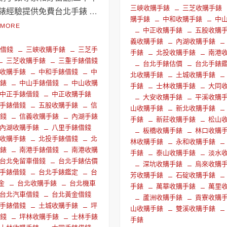
三峽收購手錶
三芝收購手錶
錶經驗提供免費台北手錶 …
購手錶
中和收購手錶
中
 MORE
中正收購手錶
五股收購
義收購手錶
內湖收購手錶
錶借錢
三峽收購手錶
三芝手
手錶
北投收購手錶
南港
三芝收購手錶
三重手錶借錢
台北手錶估價
台北手錶
收購手錶
中和手錶借錢
中
北收購手錶
土城收購手錶
手錶
中山手錶借錢
中山收購
手錶
士林收購手錶
大同
中正手錶借錢
中正收購手錶
大安收購手錶
平溪收購
手錶借錢
五股收購手錶
信
山收購手錶
新北收購手錶
借錢
信義收購手錶
內湖手錶
手錶
新莊收購手錶
松山
內湖收購手錶
八里手錶借錢
板橋收購手錶
林口收購
收購手錶
北投手錶借錢
北
林收購手錶
永和收購手錶
手錶
南港手錶借錢
南港收購
手錶
泰山收購手錶
淡水
台北免留車借錢
台北手錶估價
深坑收購手錶
烏來收購
手錶借錢
台北手錶鑑定
台
芳收購手錶
石碇收購手錶
金
台北收購手錶
台北機車
手錶
萬華收購手錶
萬里
台北汽車借錢
台北黃金借錢
蘆洲收購手錶
貢寮收購
手錶借錢
土城收購手錶
坪
山收購手錶
雙溪收購手錶
借錢
坪林收購手錶
士林手錶
手錶