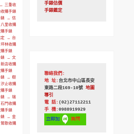
手錶估價
三重收
手錶鑑定
山收購手錶
手錶
信
八里收購
收購手錶
鑑定
台
坪林收購
收購手錶
手錶
文
新店收購
收購手錶
聯絡我們:
手錶
樹
地 址:
台北市中山區長安
汐止收購
東路二段169-10號
地圖
收購手錶
導引
手錶
瑞
電 話:
(02)27112211
石門收購
手 機:
0988919929 
收購手錶
手錶
金
鶯歌收購