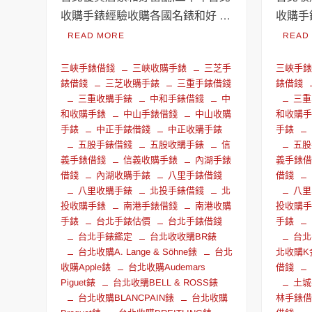
收購手錶經驗收購各國名錶和好 …
收購手
READ MORE
READ
三峽手錶借錢
三峽收購手錶
三芝手
三峽手
錶借錢
三芝收購手錶
三重手錶借錢
錶借錢
三重收購手錶
中和手錶借錢
中
三重
和收購手錶
中山手錶借錢
中山收購
和收購
手錶
中正手錶借錢
中正收購手錶
手錶
五股手錶借錢
五股收購手錶
信
五股
義手錶借錢
信義收購手錶
內湖手錶
義手錶
借錢
內湖收購手錶
八里手錶借錢
借錢
八里收購手錶
北投手錶借錢
北
八里
投收購手錶
南港手錶借錢
南港收購
投收購
手錶
台北手錶估價
台北手錶借錢
手錶
台北手錶鑑定
台北收收購BR錶
台北
台北收購A. Lange & Söhne錶
台北
北收購K
收購Apple錶
台北收購Audemars
借錢
Piguet錶
台北收購BELL & ROSS錶
土城
台北收購BLANCPAIN錶
台北收購
林手錶