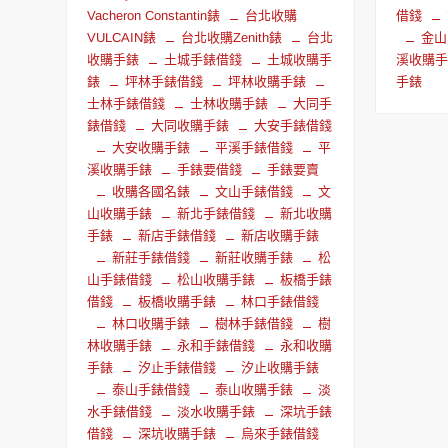
Vacheron Constantin錶
台北收購
借錢
VULCAIN錶
台北收購Zenith錶
台北
金山
收購手錶
土城手錶借錢
土城收購手
溪收購
錶
坪林手錶借錢
坪林收購手錶
手錶
士林手錶借錢
士林收購手錶
大同手
錶借錢
大同收購手錶
大安手錶借錢
大安收購手錶
平溪手錶借錢
平
溪收購手錶
手錶要借錢
手錶要賣
收購各國名錶
文山手錶借錢
文
山收購手錶
新北手錶借錢
新北收購
手錶
新店手錶借錢
新店收購手錶
新莊手錶借錢
新莊收購手錶
松
山手錶借錢
松山收購手錶
板橋手錶
借錢
板橋收購手錶
林口手錶借錢
林口收購手錶
樹林手錶借錢
樹
林收購手錶
永和手錶借錢
永和收購
手錶
汐止手錶借錢
汐止收購手錶
泰山手錶借錢
泰山收購手錶
淡
水手錶借錢
淡水收購手錶
深坑手錶
借錢
深坑收購手錶
烏來手錶借錢