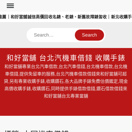
Skip
to
推薦｜和好當舖誠信高價回收名錶、老錶、新舊故障錶皆收｜新北收購手
content
Search
和好當舖 台北汽機車借錢 收購手錶
和好當舖專業台北汽車借款,台北汽車借錢,台北機車借款,台北機
車借錢,提供免留車的服務,台北汽機車借款借錢來和好當舖可超
貸,另有專業收購手錶,收購鑽石,各大品牌手錶免費估價鑑定,現金
高價收購手錶,收購鑽石,同時提供手錶借款借錢,鑽石借款借錢來
和好當舖台北專業當舖