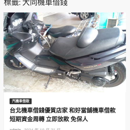
標籤:
大同機車借錢
汽機車借款
台北機車借錢優質店家 和好當舖機車借款
短期資金周轉 立即放款 免保人
admin
2024 年 10 月 21 日