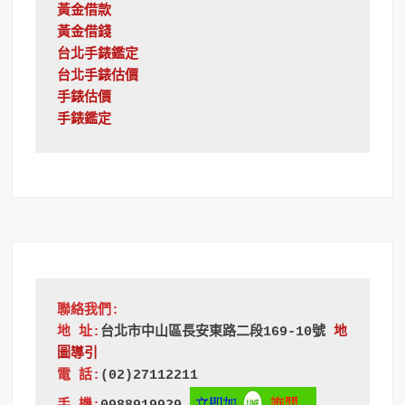
黃金借款
黃金借錢
台北手錶鑑定
台北手錶估價
手錶估價
手錶鑑定
聯絡我們:
地 址:
台北市中山區長安東路二段169-10號
地
圖導引
電 話:
(02)27112211