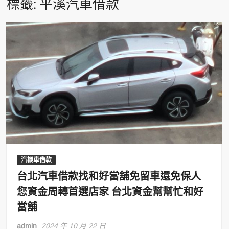
標籤:
平溪汽車借款
汽機車借款
台北汽車借款找和好當舖免留車還免保人
您資金周轉首選店家 台北資金幫幫忙和好
當舖
admin
2024 年 10 月 22 日