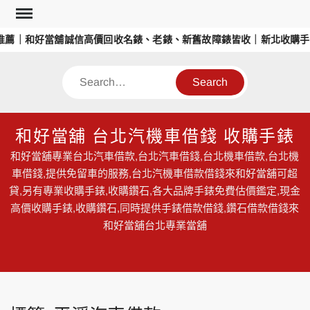
Skip
to
推薦｜和好當舖誠信高價回收名錶、老錶、新舊故障錶皆收｜新北收購手
content
Search
和好當舖 台北汽機車借錢 收購手錶
和好當舖專業台北汽車借款,台北汽車借錢,台北機車借款,台北機
車借錢,提供免留車的服務,台北汽機車借款借錢來和好當舖可超
貸,另有專業收購手錶,收購鑽石,各大品牌手錶免費估價鑑定,現金
高價收購手錶,收購鑽石,同時提供手錶借款借錢,鑽石借款借錢來
和好當舖台北專業當舖