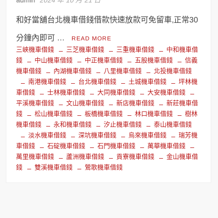
和好當舖台北機車借錢借款快速放款可免留車,正常30
分鐘內即可 …
READ MORE
三峽機車借錢
三芝機車借錢
三重機車借錢
中和機車借
錢
中山機車借錢
中正機車借錢
五股機車借錢
信義
機車借錢
內湖機車借錢
八里機車借錢
北投機車借錢
南港機車借錢
台北機車借錢
土城機車借錢
坪林機
車借錢
士林機車借錢
大同機車借錢
大安機車借錢
平溪機車借錢
文山機車借錢
新店機車借錢
新莊機車借
錢
松山機車借錢
板橋機車借錢
林口機車借錢
樹林
機車借錢
永和機車借錢
汐止機車借錢
泰山機車借錢
淡水機車借錢
深坑機車借錢
烏來機車借錢
瑞芳機
車借錢
石碇機車借錢
石門機車借錢
萬華機車借錢
萬里機車借錢
蘆洲機車借錢
貢寮機車借錢
金山機車借
錢
雙溪機車借錢
鶯歌機車借錢