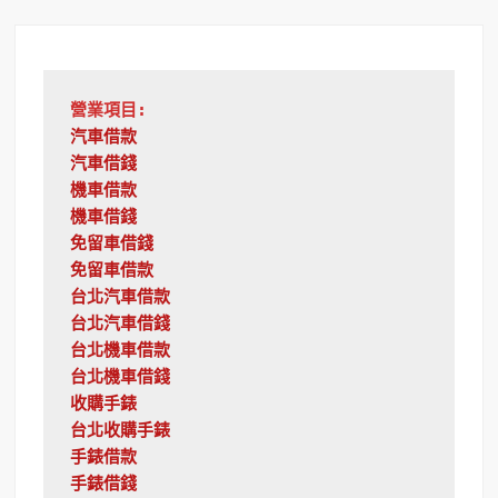
營業項目:
汽車借款
汽車借錢
機車借款
機車借錢
免留車借錢
免留車借款
台北汽車借款
台北汽車借錢
台北機車借款
台北機車借錢
收購手錶
台北收購手錶
手錶借款
手錶借錢