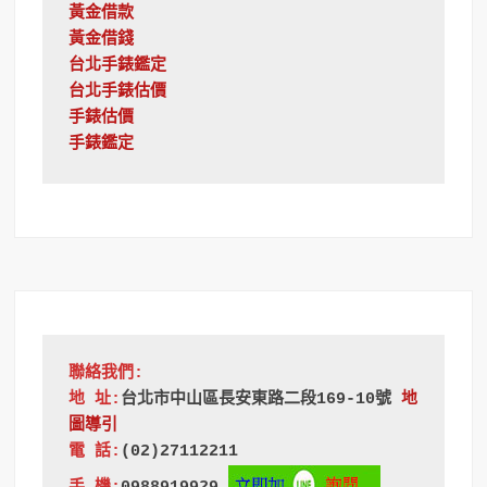
黃金借款
黃金借錢
台北手錶鑑定
台北手錶估價
手錶估價
手錶鑑定
聯絡我們:
地 址:
台北市中山區長安東路二段169-10號
地
圖導引
電 話:
(02)27112211