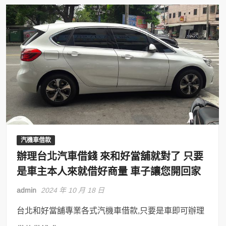
汽機車借款
辦理台北汽車借錢 來和好當舖就對了 只要
是車主本人來就借好商量 車子讓您開回家
admin
2024 年 10 月 18 日
台北和好當舖專業各式汽機車借款,只要是車即可辦理