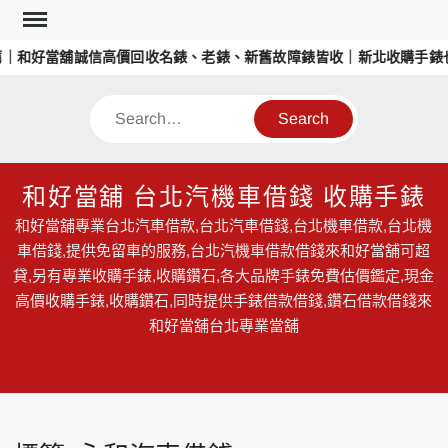
Skip
to
｜和好當舖誠信高價回收名錶、老錶、新舊故障錶皆收｜新北收購手錶也
content
Search
和好當舖 台北汽機車借錢 收購手錶
和好當舖專業台北汽車借款,台北汽車借錢,台北機車借款,台北機
車借錢,提供免留車的服務,台北汽機車借款借錢來和好當舖可超
貸,另有專業收購手錶,收購鑽石,各大品牌手錶免費估價鑑定,現金
高價收購手錶,收購鑽石,同時提供手錶借款借錢,鑽石借款借錢來
和好當舖台北專業當舖