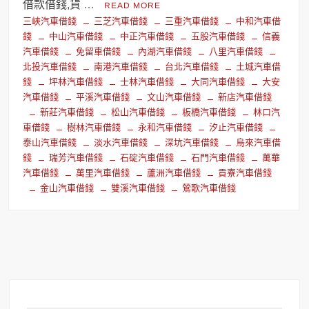
借款借錢,貨 …
READ MORE
三峽汽車借錢
三芝汽車借錢
三重汽車借錢
中和汽車借
錢
中山汽車借錢
中正汽車借錢
五股汽車借錢
信義
汽車借錢
免留車借錢
內湖汽車借錢
八里汽車借錢
北投汽車借錢
南港汽車借錢
台北汽車借錢
土城汽車借
錢
坪林汽車借錢
士林汽車借錢
大同汽車借錢
大安
汽車借錢
平溪汽車借錢
文山汽車借錢
新店汽車借錢
新莊汽車借錢
松山汽車借錢
板橋汽車借錢
林口汽
車借錢
樹林汽車借錢
永和汽車借錢
汐止汽車借錢
泰山汽車借錢
淡水汽車借錢
深坑汽車借錢
烏來汽車借
錢
瑞芳汽車借錢
石碇汽車借錢
石門汽車借錢
萬華
汽車借錢
萬里汽車借錢
蘆洲汽車借錢
貢寮汽車借錢
金山汽車借錢
雙溪汽車借錢
鶯歌汽車借錢