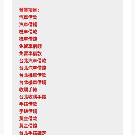
營業項目:
汽車借款
汽車借錢
機車借款
機車借錢
免留車借錢
免留車借款
台北汽車借款
台北汽車借錢
台北機車借款
台北機車借錢
收購手錶
台北收購手錶
手錶借款
手錶借錢
黃金借款
黃金借錢
台北手錶鑑定