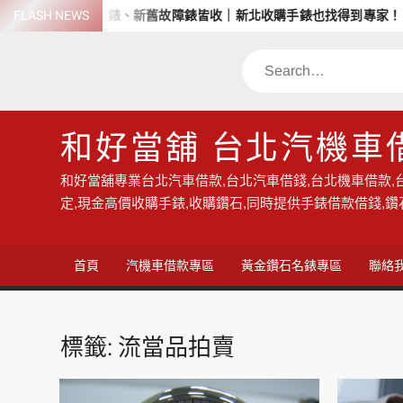
Skip
收名錶、老錶、新舊故障錶皆收｜新北收購手錶也找得到專家！
FLASH NEWS
to
content
Search
和好當舖 台北汽機車
和好當舖專業台北汽車借款,台北汽車借錢,台北機車借款,
定,現金高價收購手錶,收購鑽石,同時提供手錶借款借錢,
首頁
汽機車借款專區
黃金鑽石名錶專區
聯絡
標籤:
流當品拍賣