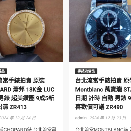
當品
手錶流當品
流當手錶拍賣 原裝
台北流當手錶拍賣 原
ARD 蕭邦 18K金 LUC
Montblanc 萬寶龍 S
男錶 超美鑽圈 9成5新
日期 計時 自動 男錶 
清 ZR413
喜歡價可議 ZR490
2024 年 12 月 24 日
admin
2024 年 12 月 23 日
當CHOPARD錶,台北流當蕭
台北流當MONTBLANC錶