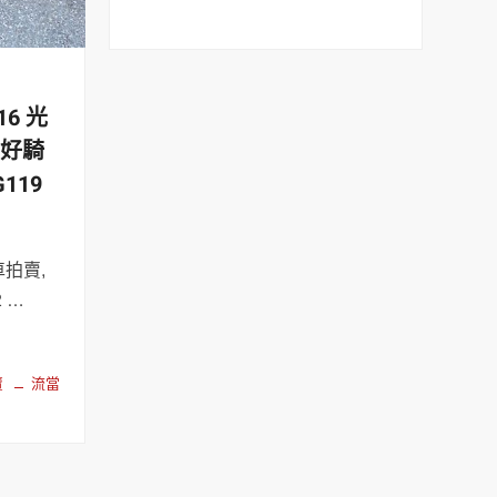
6 光
5 好騎
119
拍賣,
 …
賣
流當