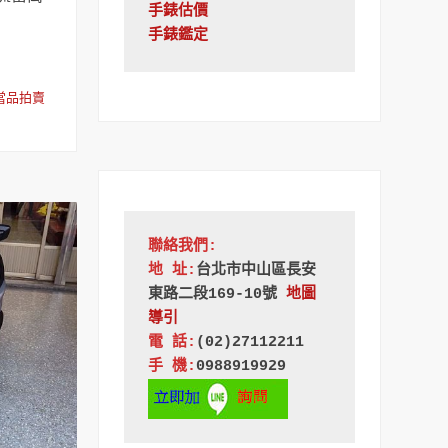
手錶估價
手錶鑑定
當品拍賣
聯絡我們:
地 址:
台北市中山區長安
東路二段169-10號
地圖
導引
電 話:
(02)27112211
手 機:
0988919929 