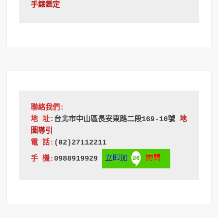
手錶鑑定
聯絡我們:
地 址:
台北市中山區長安東路二段169-10號
地
圖導引
電 話:
(02)27112211
手 機:
0988919929 