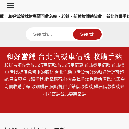
Skip
to
薦｜和好當舖誠信高價回收名錶、老錶、新舊故障錶皆收｜新北收購手錶
content
Search
和好當舖 台北汽機車借錢 收購手錶
和好當舖專業台北汽車借款,台北汽車借錢,台北機車借款,台北機
車借錢,提供免留車的服務,台北汽機車借款借錢來和好當舖可超
貸,另有專業收購手錶,收購鑽石,各大品牌手錶免費估價鑑定,現金
高價收購手錶,收購鑽石,同時提供手錶借款借錢,鑽石借款借錢來
和好當舖台北專業當舖