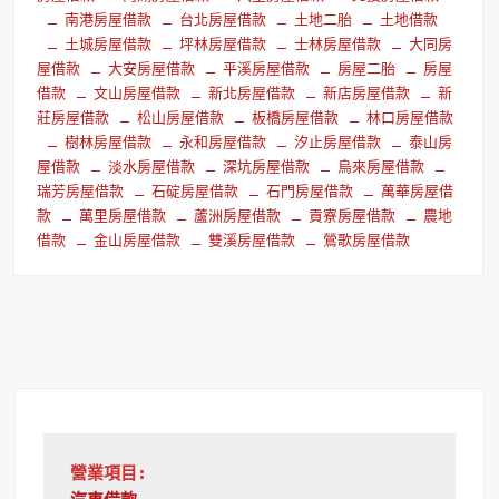
南港房屋借款
台北房屋借款
土地二胎
土地借款
土城房屋借款
坪林房屋借款
士林房屋借款
大同房
屋借款
大安房屋借款
平溪房屋借款
房屋二胎
房屋
借款
文山房屋借款
新北房屋借款
新店房屋借款
新
莊房屋借款
松山房屋借款
板橋房屋借款
林口房屋借款
樹林房屋借款
永和房屋借款
汐止房屋借款
泰山房
屋借款
淡水房屋借款
深坑房屋借款
烏來房屋借款
瑞芳房屋借款
石碇房屋借款
石門房屋借款
萬華房屋借
款
萬里房屋借款
蘆洲房屋借款
貢寮房屋借款
農地
借款
金山房屋借款
雙溪房屋借款
鶯歌房屋借款
營業項目: