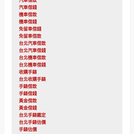
汽車借款
汽車借錢
機車借款
機車借錢
免留車借錢
免留車借款
台北汽車借款
台北汽車借錢
台北機車借款
台北機車借錢
收購手錶
台北收購手錶
手錶借款
手錶借錢
黃金借款
黃金借錢
台北手錶鑑定
台北手錶估價
手錶估價