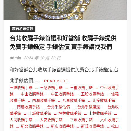
鑽石名錶借款
台北收購手錶首選和好當舖 收購手錶提供
免費手錶鑑定 手錶估價 賣手錶請找我們
admin
2024 年 10 月 23 日
和好當舖台北收購手錶首選提供免費台北手錶鑑定,台
北手錶估價, …
READ MORE
三峽收購手錶
三芝收購手錶
三重收購手錶
中和收購手
錶
中山收購手錶
中正收購手錶
五股收購手錶
信義
收購手錶
內湖收購手錶
八里收購手錶
北投收購手錶
南港收購手錶
台北手錶估價
台北手錶鑑定
台北收
購手錶
土城收購手錶
坪林收購手錶
士林收購手錶
大同收購手錶
大安收購手錶
平溪收購手錶
文山收購手
錶
新北收購手錶
新店收購手錶
新莊收購手錶
松山