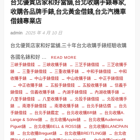
台北優質店家和好當舖,台北收購手錶專家,
收購各品牌手錶,台北黃金借錢,台北汽機車
借錢專業店
admin
2025 年 4 月 10 日
台北優質店家和好當舖,三十年台北收購手錶經驗收購
各國名錶和好 …
READ MORE
三峽手錶借錢
三峽收購手錶
三芝手錶借錢
三芝收購手
錶
三重手錶借錢
三重收購手錶
中和手錶借錢
中和
收購手錶
中山手錶借錢
中山收購手錶
中正手錶借錢
中正收購手錶
五股手錶借錢
五股收購手錶
信義手
錶借錢
信義收購手錶
內湖手錶借錢
內湖收購手錶
八里手錶借錢
八里收購手錶
北投手錶借錢
北投收購手
錶
南港手錶借錢
南港收購手錶
台北手錶估價
台北
手錶借錢
台北手錶鑑定
台北收收購BR錶
台北收購A.
Lange & Söhne錶
台北收購Apple錶
台北收購Audemars
Piguet錶
台北收購BELL & ROSS錶
台北收購BLANCPAIN
錶
台北收購Breguet錶
台北收購BREITLING錶
台北收