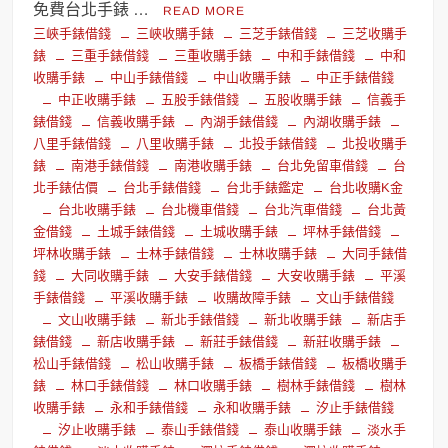
免費台北手錶 …
READ MORE
三峽手錶借錢
三峽收購手錶
三芝手錶借錢
三芝收購手
錶
三重手錶借錢
三重收購手錶
中和手錶借錢
中和
收購手錶
中山手錶借錢
中山收購手錶
中正手錶借錢
中正收購手錶
五股手錶借錢
五股收購手錶
信義手
錶借錢
信義收購手錶
內湖手錶借錢
內湖收購手錶
八里手錶借錢
八里收購手錶
北投手錶借錢
北投收購手
錶
南港手錶借錢
南港收購手錶
台北免留車借錢
台
北手錶估價
台北手錶借錢
台北手錶鑑定
台北收購K金
台北收購手錶
台北機車借錢
台北汽車借錢
台北黃
金借錢
土城手錶借錢
土城收購手錶
坪林手錶借錢
坪林收購手錶
士林手錶借錢
士林收購手錶
大同手錶借
錢
大同收購手錶
大安手錶借錢
大安收購手錶
平溪
手錶借錢
平溪收購手錶
收購故障手錶
文山手錶借錢
文山收購手錶
新北手錶借錢
新北收購手錶
新店手
錶借錢
新店收購手錶
新莊手錶借錢
新莊收購手錶
松山手錶借錢
松山收購手錶
板橋手錶借錢
板橋收購手
錶
林口手錶借錢
林口收購手錶
樹林手錶借錢
樹林
收購手錶
永和手錶借錢
永和收購手錶
汐止手錶借錢
汐止收購手錶
泰山手錶借錢
泰山收購手錶
淡水手