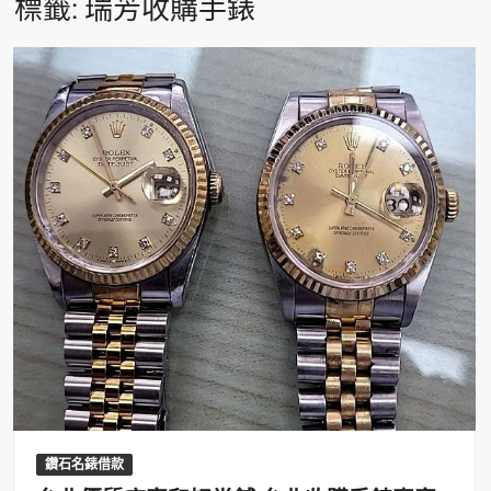
標籤:
瑞芳收購手錶
鑽石名錶借款