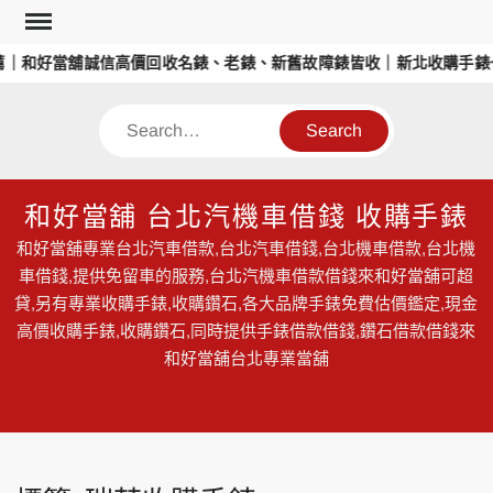
Skip
to
｜和好當舖誠信高價回收名錶、老錶、新舊故障錶皆收｜新北收購手錶也
content
Search
和好當舖 台北汽機車借錢 收購手錶
和好當舖專業台北汽車借款,台北汽車借錢,台北機車借款,台北機
車借錢,提供免留車的服務,台北汽機車借款借錢來和好當舖可超
貸,另有專業收購手錶,收購鑽石,各大品牌手錶免費估價鑑定,現金
高價收購手錶,收購鑽石,同時提供手錶借款借錢,鑽石借款借錢來
和好當舖台北專業當舖