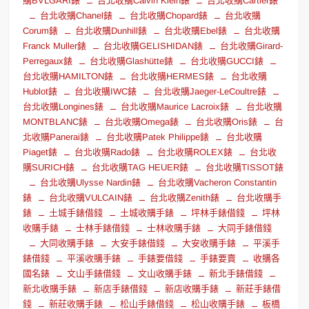
購BVLGARI錶
台北收購Calvin Klein錶
台北收購Cartier錶
台北收購Chanel錶
台北收購Chopard錶
台北收購
Corum錶
台北收購Dunhill錶
台北收購Ebel錶
台北收購
Franck Muller錶
台北收購GELISHIDAN錶
台北收購Girard-
Perregaux錶
台北收購Glashütte錶
台北收購GUCCI錶
台北收購HAMILTON錶
台北收購HERMES錶
台北收購
Hublot錶
台北收購IWC錶
台北收購Jaeger-LeCoultre錶
台北收購Longines錶
台北收購Maurice Lacroix錶
台北收購
MONTBLANC錶
台北收購Omega錶
台北收購Oris錶
台
北收購Panerai錶
台北收購Patek Philippe錶
台北收購
Piaget錶
台北收購Rado錶
台北收購ROLEX錶
台北收
購SURICH錶
台北收購TAG HEUER錶
台北收購TISSOT錶
台北收購Ulysse Nardin錶
台北收購Vacheron Constantin
錶
台北收購VULCAIN錶
台北收購Zenith錶
台北收購手
錶
土城手錶借錢
土城收購手錶
坪林手錶借錢
坪林
收購手錶
士林手錶借錢
士林收購手錶
大同手錶借錢
大同收購手錶
大安手錶借錢
大安收購手錶
平溪手
錶借錢
平溪收購手錶
手錶要借錢
手錶要賣
收購各
國名錶
文山手錶借錢
文山收購手錶
新北手錶借錢
新北收購手錶
新店手錶借錢
新店收購手錶
新莊手錶借
錢
新莊收購手錶
松山手錶借錢
松山收購手錶
板橋