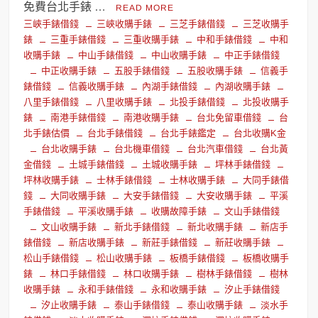
免費台北手錶 …
READ MORE
三峽手錶借錢
三峽收購手錶
三芝手錶借錢
三芝收購手
錶
三重手錶借錢
三重收購手錶
中和手錶借錢
中和
收購手錶
中山手錶借錢
中山收購手錶
中正手錶借錢
中正收購手錶
五股手錶借錢
五股收購手錶
信義手
錶借錢
信義收購手錶
內湖手錶借錢
內湖收購手錶
八里手錶借錢
八里收購手錶
北投手錶借錢
北投收購手
錶
南港手錶借錢
南港收購手錶
台北免留車借錢
台
北手錶估價
台北手錶借錢
台北手錶鑑定
台北收購K金
台北收購手錶
台北機車借錢
台北汽車借錢
台北黃
金借錢
土城手錶借錢
土城收購手錶
坪林手錶借錢
坪林收購手錶
士林手錶借錢
士林收購手錶
大同手錶借
錢
大同收購手錶
大安手錶借錢
大安收購手錶
平溪
手錶借錢
平溪收購手錶
收購故障手錶
文山手錶借錢
文山收購手錶
新北手錶借錢
新北收購手錶
新店手
錶借錢
新店收購手錶
新莊手錶借錢
新莊收購手錶
松山手錶借錢
松山收購手錶
板橋手錶借錢
板橋收購手
錶
林口手錶借錢
林口收購手錶
樹林手錶借錢
樹林
收購手錶
永和手錶借錢
永和收購手錶
汐止手錶借錢
汐止收購手錶
泰山手錶借錢
泰山收購手錶
淡水手