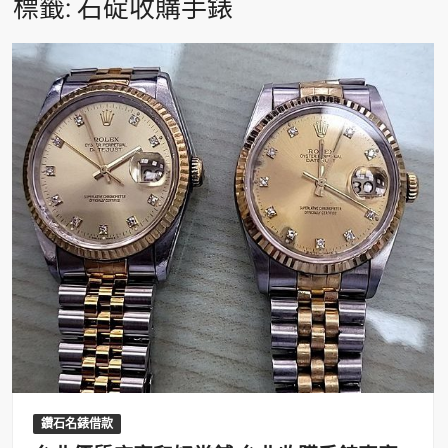
標籤:
石碇收購手錶
鑽石名錶借款