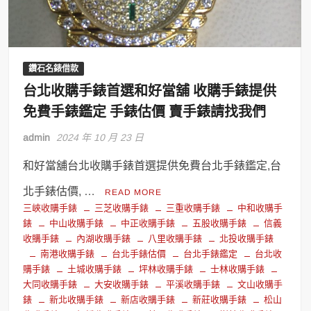
鑽石名錶借款
台北收購手錶首選和好當舖 收購手錶提供
免費手錶鑑定 手錶估價 賣手錶請找我們
admin
2024 年 10 月 23 日
和好當舖台北收購手錶首選提供免費台北手錶鑑定,台
北手錶估價, …
READ MORE
三峽收購手錶
三芝收購手錶
三重收購手錶
中和收購手
錶
中山收購手錶
中正收購手錶
五股收購手錶
信義
收購手錶
內湖收購手錶
八里收購手錶
北投收購手錶
南港收購手錶
台北手錶估價
台北手錶鑑定
台北收
購手錶
土城收購手錶
坪林收購手錶
士林收購手錶
大同收購手錶
大安收購手錶
平溪收購手錶
文山收購手
錶
新北收購手錶
新店收購手錶
新莊收購手錶
松山