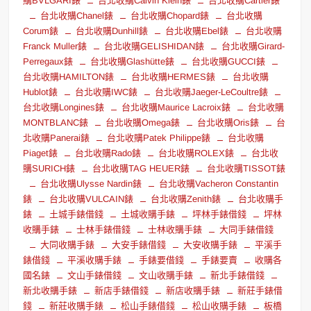
購BVLGARI錶
台北收購Calvin Klein錶
台北收購Cartier錶
台北收購Chanel錶
台北收購Chopard錶
台北收購
Corum錶
台北收購Dunhill錶
台北收購Ebel錶
台北收購
Franck Muller錶
台北收購GELISHIDAN錶
台北收購Girard-
Perregaux錶
台北收購Glashütte錶
台北收購GUCCI錶
台北收購HAMILTON錶
台北收購HERMES錶
台北收購
Hublot錶
台北收購IWC錶
台北收購Jaeger-LeCoultre錶
台北收購Longines錶
台北收購Maurice Lacroix錶
台北收購
MONTBLANC錶
台北收購Omega錶
台北收購Oris錶
台
北收購Panerai錶
台北收購Patek Philippe錶
台北收購
Piaget錶
台北收購Rado錶
台北收購ROLEX錶
台北收
購SURICH錶
台北收購TAG HEUER錶
台北收購TISSOT錶
台北收購Ulysse Nardin錶
台北收購Vacheron Constantin
錶
台北收購VULCAIN錶
台北收購Zenith錶
台北收購手
錶
土城手錶借錢
土城收購手錶
坪林手錶借錢
坪林
收購手錶
士林手錶借錢
士林收購手錶
大同手錶借錢
大同收購手錶
大安手錶借錢
大安收購手錶
平溪手
錶借錢
平溪收購手錶
手錶要借錢
手錶要賣
收購各
國名錶
文山手錶借錢
文山收購手錶
新北手錶借錢
新北收購手錶
新店手錶借錢
新店收購手錶
新莊手錶借
錢
新莊收購手錶
松山手錶借錢
松山收購手錶
板橋