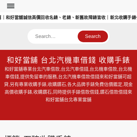
Skip
to
｜和好當舖誠信高價回收名錶、老錶、新舊故障錶皆收｜新北收購手錶也
content
Search
和好當舖 台北汽機車借錢 收購手錶
和好當舖專業台北汽車借款,台北汽車借錢,台北機車借款,台北機
車借錢,提供免留車的服務,台北汽機車借款借錢來和好當舖可超
貸,另有專業收購手錶,收購鑽石,各大品牌手錶免費估價鑑定,現金
高價收購手錶,收購鑽石,同時提供手錶借款借錢,鑽石借款借錢來
和好當舖台北專業當舖