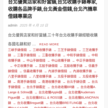
台北優質店家和好當舖,台北收購手錶專家,
收購各品牌手錶,台北黃金借錢,台北汽機車
借錢專業店
admin
2025 年 4 月 10 日
台北優質店家和好當舖,三十年台北收購手錶經驗收購
各國名錶和好 …
READ MORE
三峽手錶借錢
三峽收購手錶
三芝手錶借錢
三芝收購手
錶
三重手錶借錢
三重收購手錶
中和手錶借錢
中和
收購手錶
中山手錶借錢
中山收購手錶
中正手錶借錢
中正收購手錶
五股手錶借錢
五股收購手錶
信義手
錶借錢
信義收購手錶
內湖手錶借錢
內湖收購手錶
八里手錶借錢
八里收購手錶
北投手錶借錢
北投收購手
錶
南港手錶借錢
南港收購手錶
台北手錶估價
台北
手錶借錢
台北手錶鑑定
台北收收購BR錶
台北收購A.
Lange & Söhne錶
台北收購Apple錶
台北收購Audemars
Piguet錶
台北收購BELL & ROSS錶
台北收購BLANCPAIN
錶
台北收購Breguet錶
台北收購BREITLING錶
台北收