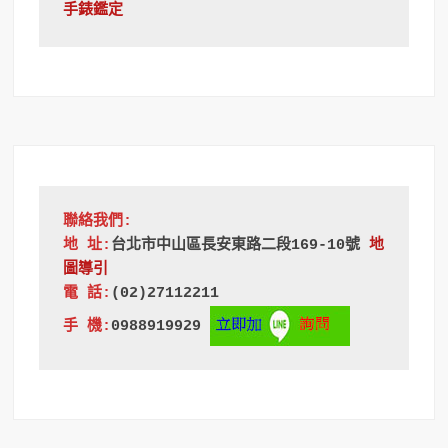
手錶鑑定
聯絡我們:
地 址:
台北市中山區長安東路二段169-10號
地
圖導引
電 話:
(02)27112211
手 機:
0988919929 