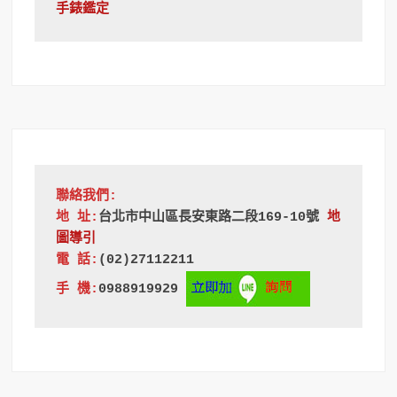
手錶鑑定
聯絡我們:
地 址:
台北市中山區長安東路二段169-10號
地
圖導引
電 話:
(02)27112211
手 機:
0988919929 