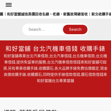
Skip
to
薦｜和好當舖誠信高價回收名錶、老錶、新舊故障錶皆收｜新北收購手錶
content
Search
和好當舖 台北汽機車借錢 收購手錶
和好當舖專業台北汽車借款,台北汽車借錢,台北機車借款,台北機
車借錢,提供免留車的服務,台北汽機車借款借錢來和好當舖可超
貸,另有專業收購手錶,收購鑽石,各大品牌手錶免費估價鑑定,現金
高價收購手錶,收購鑽石,同時提供手錶借款借錢,鑽石借款借錢來
和好當舖台北專業當舖