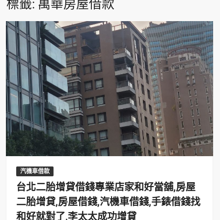
標籤:
萬華房屋借款
汽機車借款
台北二胎增貸借錢專業店家和好當舖,房屋
二胎增貸,房屋借錢,汽機車借錢,手錶借錢找
和好就對了,李太太成功增貸