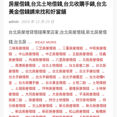
房屋借錢,台北土地借錢,台北收購手錶,台北
黃金借錢請來找和好當舖
admin
2024 年 12 月 23 日
台北房屋增貸借錢專業店家,台北房屋借錢,新北房屋借
錢,台北房 …
READ MORE
三峽房屋借錢
三芝房屋借錢
三重房屋借錢
中和房屋借
錢
中山房屋借錢
中正房屋借錢
五股房屋借錢
信義
房屋借錢
內湖房屋借錢
八里房屋借錢
北投房屋借錢
南港房屋借錢
台北土地借錢
台北房屋二胎
台北房
屋借款
台北房屋借錢
台北房屋增貸
台北手錶估價
台北手錶借款
台北手錶借錢
台北手錶鑑定
台北收購K
金
台北收購手錶
台北黃金借錢
土地二胎
土地借錢
土城房屋借錢
坪林房屋借錢
基隆房屋借錢
士林房
屋借錢
大同房屋借錢
大安房屋借錢
平溪房屋借錢
房屋二胎
房屋借錢
持分土地借款
持分房地借款
持
分房屋借錢
文山房屋借錢
新北房屋借款
新北房屋借錢
新店房屋借錢
新莊房屋借錢
松山房屋借錢
板橋房