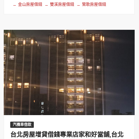
金山房屋借錢
雙溪房屋借錢
鶯歌房屋借錢
汽機車借款
台北房屋增貸借錢專業店家和好當舖,台北