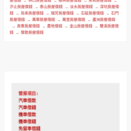
屋借錢
林口房屋借錢
樹林房屋借錢
永和房屋借錢
汐止房屋借錢
泰山房屋借錢
淡水房屋借錢
深坑房屋借
錢
烏來房屋借錢
瑞芳房屋借錢
石碇房屋借錢
石門
房屋借錢
萬華房屋借錢
萬里房屋借錢
蘆洲房屋借錢
貢寮房屋借錢
農地借錢
金山房屋借錢
雙溪房屋借
錢
鶯歌房屋借錢
營業項目:
汽車借款
汽車借錢
機車借款
機車借錢
免留車借錢