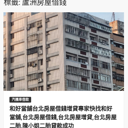
標籤:
蘆洲房屋借錢
汽機車借款
和好當舖台北房屋借錢增貸專家快找和好
當舖,台北房屋借錢,台北房屋增貸,台北房屋
二胎,陳小姐二胎貸款成功