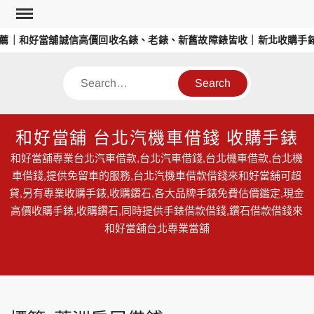
Skip
to
薦｜和好當舖誠信高價回收名錶、老錶、新舊故障錶皆收｜新北收購手錶
content
Search
和好當舖 台北汽機車借錢 收購手錶
和好當舖專業台北汽車借款,台北汽車借錢,台北機車借款,台北機
車借錢,提供免留車的服務,台北汽機車借款借錢來和好當舖可超
貸,另有專業收購手錶,收購鑽石,各大品牌手錶免費估價鑑定,現金
高價收購手錶,收購鑽石,同時提供手錶借款借錢,鑽石借款借錢來
和好當舖台北專業當舖