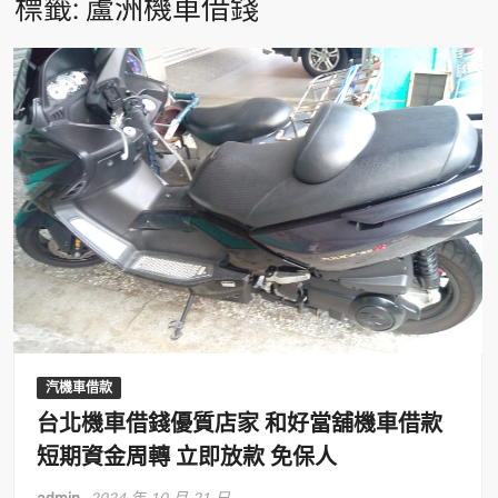
標籤:
蘆洲機車借錢
汽機車借款
台北機車借錢優質店家 和好當舖機車借款
短期資金周轉 立即放款 免保人
admin
2024 年 10 月 21 日