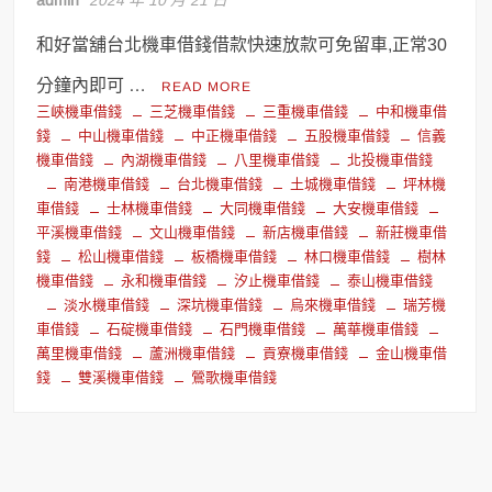
和好當舖台北機車借錢借款快速放款可免留車,正常30
分鐘內即可 …
READ MORE
三峽機車借錢
三芝機車借錢
三重機車借錢
中和機車借
錢
中山機車借錢
中正機車借錢
五股機車借錢
信義
機車借錢
內湖機車借錢
八里機車借錢
北投機車借錢
南港機車借錢
台北機車借錢
土城機車借錢
坪林機
車借錢
士林機車借錢
大同機車借錢
大安機車借錢
平溪機車借錢
文山機車借錢
新店機車借錢
新莊機車借
錢
松山機車借錢
板橋機車借錢
林口機車借錢
樹林
機車借錢
永和機車借錢
汐止機車借錢
泰山機車借錢
淡水機車借錢
深坑機車借錢
烏來機車借錢
瑞芳機
車借錢
石碇機車借錢
石門機車借錢
萬華機車借錢
萬里機車借錢
蘆洲機車借錢
貢寮機車借錢
金山機車借
錢
雙溪機車借錢
鶯歌機車借錢