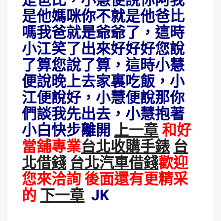
是爸比，小慧便說你阿我
是他媽咪你不就是他爸比
嗎我爸就是爺爺了，這時
小江笑了出來好好好您說
了算您說了算，這時小慧
便說晚上去家裏吃飯，小
江便說好，小慧便說那你
們談我先出去，小慧抱著
小白快步離開
上一章
和好
當舖專業
台北收購手錶
台
北借錢
台北汽車借錢
歡迎
您來洽詢 後面還有更精采
的
下一章
JK