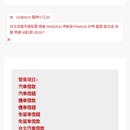
文
GOBACK 醫神小江35
章
台北流當手錶拍賣 原裝 PANERAI 沛納海 PAM326 計時 藍面 鈦合金 自
導
動 男錶 9成5新 ZR357
覽
營業項目:
汽車借款
汽車借錢
機車借款
機車借錢
免留車借錢
免留車借款
台北汽車借款